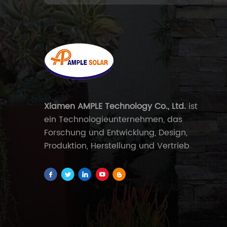
Xiamen AMPLE Technology Co., Ltd.
ist
ein Technologieunternehmen, das
Forschung und Entwicklung, Design,
Produktion, Herstellung und Vertrieb
umweltfreundlicher energiesparender
Produkte integriert. Das Unternehmen
verfügt über eine Reihe patentierter
Technologien, die unabhängig
voneinander erforscht und entwickelt
wurden, und exportiert verschiedene