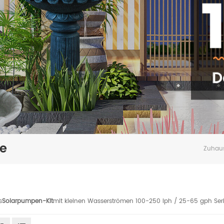
ie
Zuhau
s
Solarpumpen-Kit
mit kleinen Wasserströmen 100-250 lph / 25-65 gph Seri