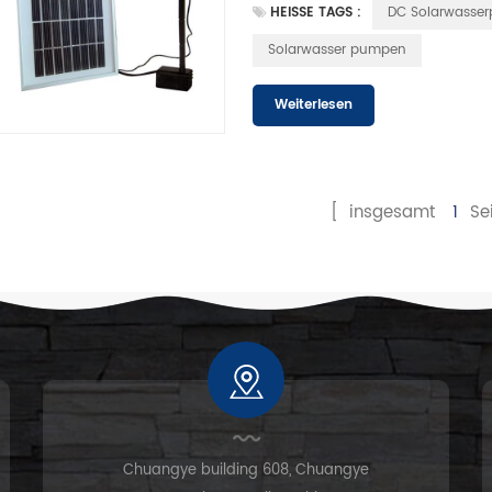
HEISSE TAGS :
DC Solarwasse
Solarwasser pumpen
Weiterlesen
[ insgesamt
1
Sei
Chuangye building 608, Chuangye