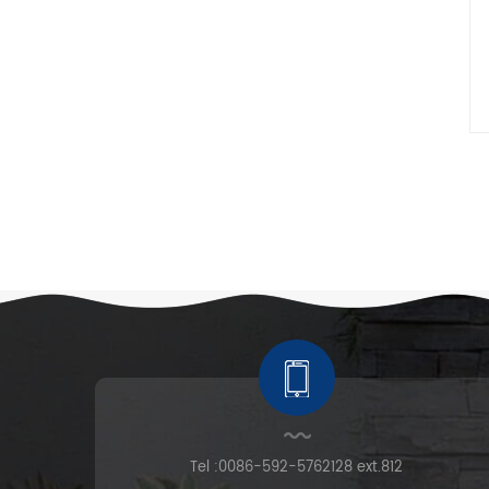
Tel :
0086-592-5762128 ext.812