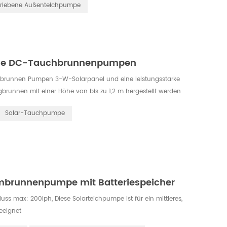
triebene Außenteichpumpe
lose DC-Tauchbrunnenpumpen
hbrunnen Pumpen 3-W-Solarpanel und eine leistungsstarke
brunnen mit einer Höhe von bis zu 1,2 m hergestellt werden
 und zu verwenden.
Solar-Tauchpumpe
ombrunnenpumpe mit Batteriespeicher
uss max: 200lph, Diese Solarteichpumpe ist für ein mittleres,
eeignet