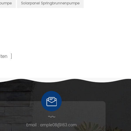
rpumpe
Solarpanel Springbrunnenpumpe
ten ]
Email :
ample08@163.com