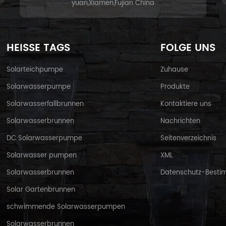
yuan,Xiamen,Fujian China
HEISSE TAGS
FOLGE UNS
Solarteichpumpe
Zuhause
Solarwasserpumpe
Produkte
Solarwasserfallbrunnen
Kontaktiere uns
Solarwasserbrunnen
Nachrichten
DC Solarwasserpumpe
Seitenverzeichnis
Solarwasser pumpen
XML
Solarwasserbrunnen
Datenschutz-Best
Solar Gartenbrunnen
schwimmende Solarwasserpumpen
Solarwasserbrunnen