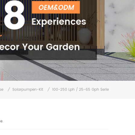
se
/
Solarpumpen-Kit
/
100-250 Lph / 25-65 Gph Serie
e.