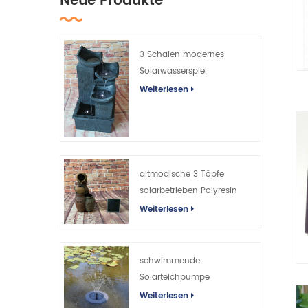
Neue Produkte
3 Schalen modernes
Solarwasserspiel
Weiterlesen
altmodische 3 Töpfe
solarbetrieben Polyresin
Brunnen
Weiterlesen
schwimmende
Solarteichpumpe
Wasserspiel mit
Weiterlesen