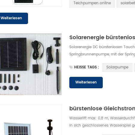
Teichpumpen online
solarbe
Weiterlesen
Solarenergie bürsten
Solarenergie DC bürstenlosen Tauc
Springbrunnenpumpe, mit der Spring
können. sowie einfach einzurichten
HEISSE TAGS :
Solarpumpe
Weiterlesen
bürstenlose Gleichstr
Wasserlift max: 0,8 m, Wasserdurchfl
in sich geschlossenes Wasserspiel g