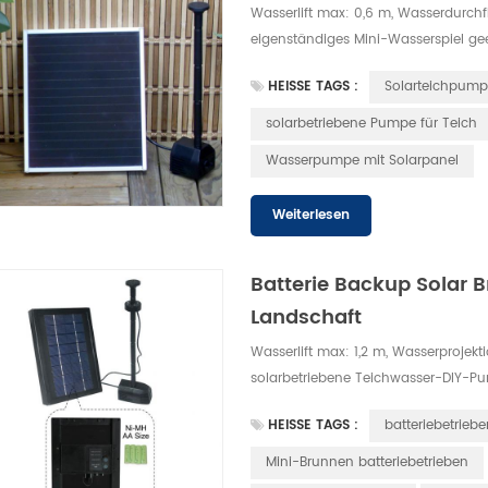
Wasserlift max: 0,6 m, Wasserdurchf
eigenständiges Mini-Wasserspiel ge
HEISSE TAGS :
Solarteichpump
solarbetriebene Pumpe für Teich
Wasserpumpe mit Solarpanel
Weiterlesen
Batterie Backup Solar 
Landschaft
Wasserlift max: 1,2 m, Wasserprojek
solarbetriebene Teichwasser-DIY-P
Teich bei Nacht oder bewölktem Tag
HEISSE TAGS :
batteriebetrie
Mini-Brunnen batteriebetrieben