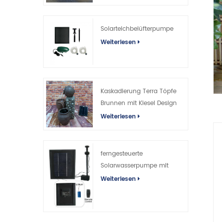
Fernbedienung
Solarteichbelüfterpumpe
Weiterlesen
Kaskadierung Terra Töpfe
Brunnen mit Kiesel Design
Weiterlesen
ferngesteuerte
Solarwasserpumpe mit
Lithiumbatterie für Teiche
Weiterlesen