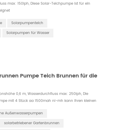
luss max: 150lph, Diese Solar-Teichpumpe ist für ein
eignet
e
Solarpumpenteich
Solarpumpen für Wasser
Brunnen Pumpe Teich Brunnen für die
tionshöhe 0,6 m, Wasserdurchfluss max: 250lph, Die
umpe mit 4 Stück aa 1500mah ni-mh kann Ihren kleinen
 dekorieren.
bene Außenwasserpumpen
solarbetriebener Gartenbrunnen