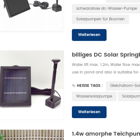
schwanzlose dc-Wasser-Pumpe
Solarpumpen für Brunnen
Weiterlesen
billiges DC Solar Sprin
Water lift max: 1.2m, Water flow max
use in pond and also is suitalbe for
HEISSE TAGS :
Gleichstrom-S
Wassersolarpumpe
Solarpum
Weiterlesen
1.4w amorphe Teichpum