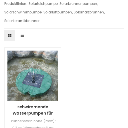
Produktlinien: Solarteichpumpe, Solarbrunnenpumpen,
Solarschwimmpumpe, Solarluftpumpen, Solarharzbrunnen,
Solarkeramikbrunnen.
schwimmende
Wasserpumpen für
Solarstrom im Freien
Brunnenstrahlhöhe (max):
mit Lilienblatt-Pad