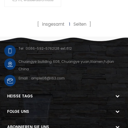
0,3 m, Wasserdurchfluss
max: 150 l / h
[ insgesamt
1
Seiten ]
Tel :
0086-592-5762128 ext.812
Chuangye building 608, Chuangye yuan,Xiamen,Fujian
China
Email :
ample08@163.com
HEISSE TAGS
FOLGE UNS
ABONNIEREN SIE UNS