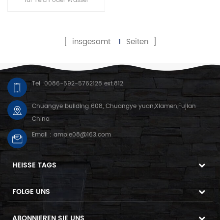
für Teich oder Wasser
Reservoir konzipiert. Ein
Solarmodul treibt die
Luftpumpe an Die Pumpe
[ insgesamt
1
Seiten ]
treibt Luft durch den
Schlauch und den Luftstein
Damit die Luftpumpe
funktioniert, muss das
Tel :
0086-592-5762128 ext.812
Solarmodul direktem
Sonnenlicht ausgesetzt
Chuangye building 608, Chuangye yuan,Xiamen,Fujian
werden Die Die Leistung der
China
Pumpe hängt von der
Email :
ample08@163.com
Jahreszeit, dem Wetter und
der Position des Sol4
HEISSE TAGS
FOLGE UNS
ABONNIEREN SIE UNS